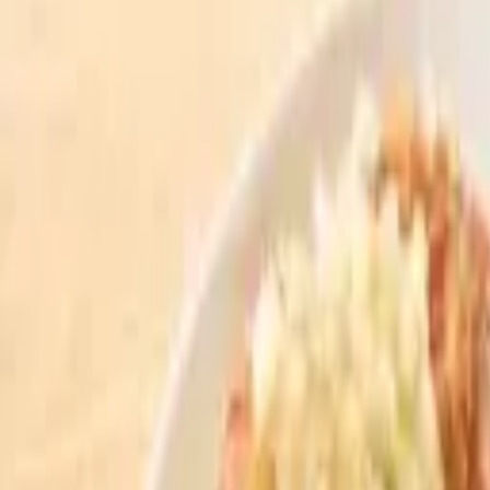
メインディッシュ
スープ・鍋物
ドリンク
特製麺
メインディッシュ
朝鮮キンパ
₩
6,300
花ナムル添え
₩ 6,300
おでんキンパ
₩
6,300
わさび添え
₩ 6,300