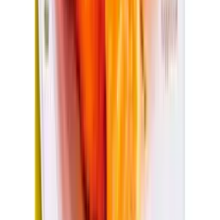
ยางสนธรรมชาติและมันหวานในสาคูนมสด
HK$
798
HK$ 798
เซตเมนู B8 (สำหรับ 8 ท่าน)
หมึกกล้วยตัวเล็กทอดกรอบ
HK$
798
HK$ 798
กุ้งแกะเปลือกทอดคลุกซีเรียล
HK$
798
HK$ 798
โดนัททะเลคลุกครีมสลัด
HK$
798
HK$ 798