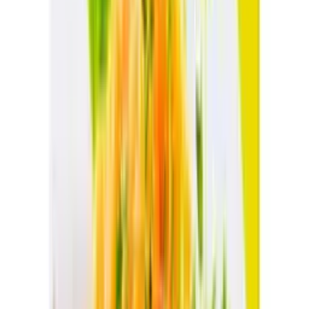
HK$ 548
ปลาเก๋าเสือมังกรนึ่งซีอิ๊ว
HK$
548
HK$ 548
ปูผัดซอสพริกสูตรเด็ดระดับรางวัล เสิร์ฟพร้อมหมั่นโถวจิ๋ว
HK$
548
HK$ 548
ล็อบสเตอร์บอสตันเสิร์ฟพร้อมบะหมี่กรอบ
HK$
548
HK$ 548
สาคูมะม่วงและส้มโอเย็น
HK$
548
HK$ 548
เซตเมนู C6 (สำหรับ 6 ท่าน)