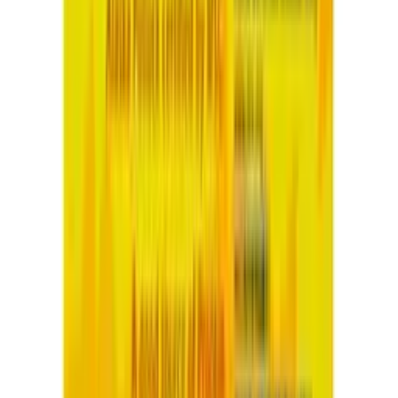
HK$
1,188
HK$ 1,188
ปลาบู่หนึ่งซีอิ๊ว
HK$
1,188
HK$ 1,188
เป๋าฮื้อ 10 หัวตุ๋นกระเพาะปลาและเห็ดหอมเสิร์ฟพร้อมบล็อกโค
ลี่
HK$
1,188
HK$ 1,188
ปูผัดซอสพริกสูตรได้รับรางวัลเสิร์ฟพร้อมหมั่นโถวจิ๋ว
HK$
1,188
HK$ 1,188
ข้าวผัดซีฟู้ดซอส XO ระดับพรีเมียม
HK$
1,188