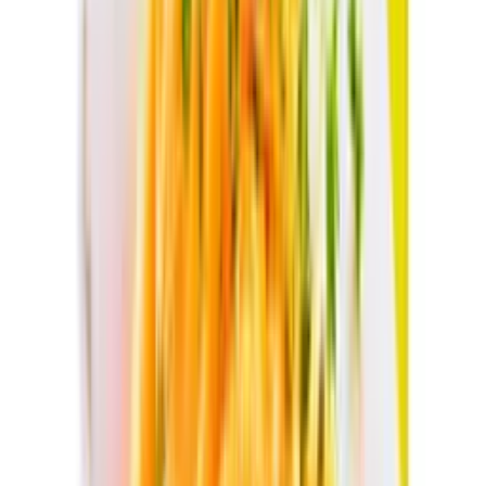
โดนัทอาหารทะเลราดครีมสลัด
HK$
718
HK$ 718
ซุปกระเพาะปลาซีฟู้ดตุ๋นกังป๋วยและเยื่อไผ่
HK$
718
HK$ 718
กุ้งมังกรนึ่งกระเทียมสับและวุ้นเส้น
HK$
718
HK$ 718
ปลาบู่หนึ่งซีอิ๊ว
HK$
718
HK$ 718
เป๋าฮื้อ 10 หัว กระเพาะปลา และเห็ดหอมตุ๋นบล็อกโคลี่
HK$
718