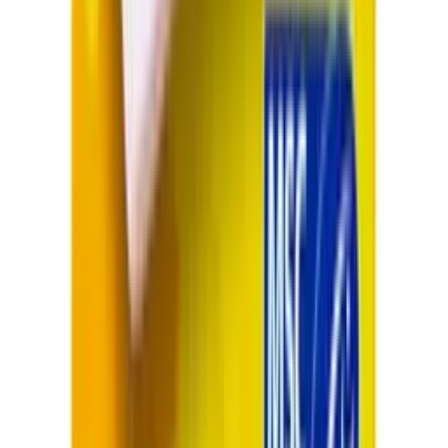
HK$ 968
โดนัทอาหารทะเลราดครีมสลัด
HK$
968
HK$ 968
สลัดเป็ดย่างฉีกมะม่วงเย็น
HK$
968
HK$ 968
ซุปกระเพาะปลาทะเลตุ๋นกังป๋วยและเยื่อไผ่
HK$
968
HK$ 968
กุ้งมังกรนึ่งกระเทียมสับและวุ้นเส้น
HK$
968
HK$ 968
ปลาบู่นึ่งซีอิ๊ว