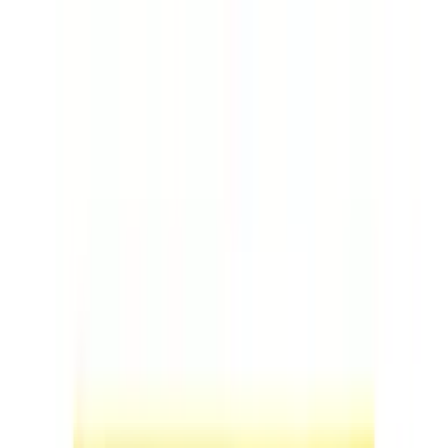
Taberu
ส่งความคิดเห็น
ดูสื่อ
(
1
)
เซตเมนู จัมโบ้ ซีฟู้ด
14
หมวดหมู่
•
117
รายการ
•
อัปเดตเมื่อ 23 มิ.ย. 2569
ไทย
หมวดหมู่