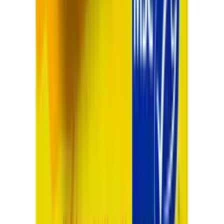
HK$
968
HK$ 968
เป๋าฮื้อ 10 หัว กระเพาะปลา และเห็ดหอมตุ๋นบล็อคโคลี่
HK$
968
HK$ 968
ปูผัดซอสพริกสูตรเด็ดระดับรางวัล เสิร์ฟพร้อมหมั่นโถวจิ๋ว
HK$
968
HK$ 968
ข้าวผัดซีฟู้ดซอส X.O. สูตรพิเศษ
HK$
968
HK$ 968
เผือกบดหวานโรยแปะก๊วยและฟักทอง
HK$
968
HK$ 968