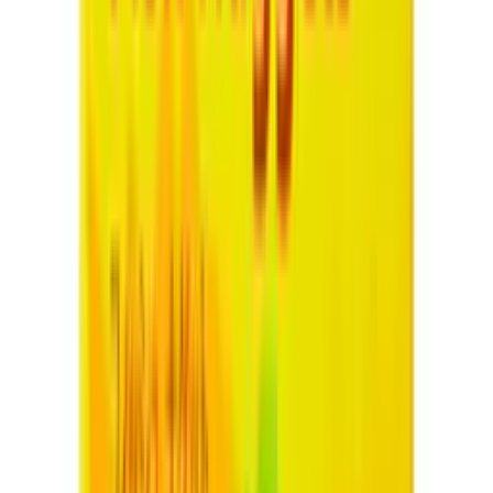
HK$ 268
พุดดิ้งมะม่วงเย็น
HK$
268
HK$ 268
เซตเมนู A4 (สำหรับ 4 ท่าน)
สลัดเป็ดย่างฉีกมะม่วงเย็น
HK$
298
HK$ 298
เบคอนม้วนสอดไส้ซีฟู้ดราดครีมสลัด
HK$
298
HK$ 298
ซุปกระเพาะปลาตุ๋นใส่เยื่อไผ่
HK$
298