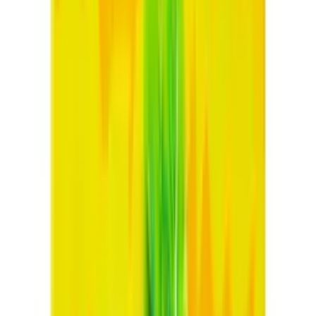
เซตเมนู B4 (สำหรับ 4 ท่าน)
ปลาหมึกกล้วยจิ๋วทอดกรอบ
HK$
358
HK$ 358
กุ้งทอดคลุกซีเรียล
HK$
358
HK$ 358
ซุปกระเพาะปลาตุ๋นกังป๋วยและเยื่อไผ่
HK$
358
HK$ 358
เป๋าฮื้อ 10 หัวและเห็ดหอมตุ๋นบล็อกโคลี่
HK$
358
HK$ 358
ปูผัดซอสพริกสูตรเด็ดระดับรางวัล เสิร์ฟพร้อมหมั่นโถวจิ๋ว