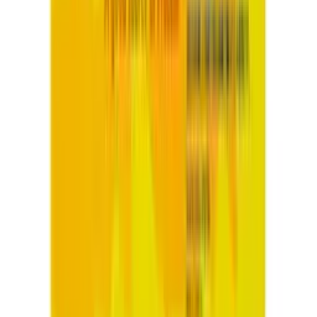
HK$ 1,188
เผือกบดหวานโรยแปะก๊วยและฟักทอง
HK$
1,188
HK$ 1,188
More menus
Find another menu
The 3rd Burger
¥60–1,150
Thai
ดงบุริยะ
¥650–2,980
Thai