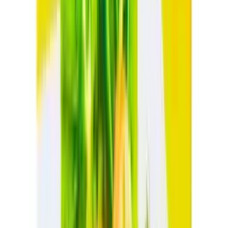
กระเพาะปลาและเห็ดหอมน้ำแดงเสิร์ฟพร้อมบล็อกโคลี่
HK$
458
HK$ 458
ปลากะพงนึ่งหัวไชโป๊
HK$
458
HK$ 458
ปูผัดผริกสูตรได้รับรางวัลเสิร์ฟพร้อมหมั่นโถวจิ๋ว
HK$
458
HK$ 458
กุ้งลายเสืออบวุ้นเส้นซอสซาฉ่าในหม้อดิน
HK$
458
HK$ 458
สาคูมันเทศเต้าฮวยโย่วกู่ (ยางท้อ)
HK$
458
HK$ 458