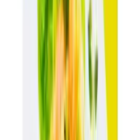
เซตเมนู B6 (สำหรับ 6 ท่าน)
ปลาหมึกตัวเล็กทอดกรอบ
HK$
548
HK$ 548
กุ้งแกะเปลือกทอดคลุกซีเรียล
HK$
548
HK$ 548
ซุปกระเพาะปลาตุ๋นกังป๋วยและเยื่อไผ่
HK$
548
HK$ 548
เป๋าฮื้อ 10 หัวและเห็ดหอมตุ๋นบล็อกโคลี่
HK$
548