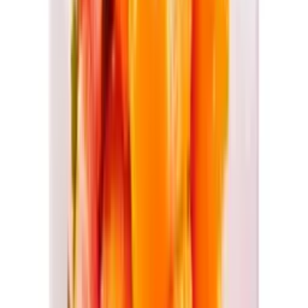
HK$
658
HK$ 658
ซี่โครงหมูซอสมอคค่า
HK$
658
HK$ 658
ปูผัดพริกสูตรเด็ดระดับรางวัล เสิร์ฟพร้อมหมั่นโถวจิ๋ว
HK$
658
HK$ 658
กุ้งลายเสืออบวุ้นเส้นซอสซาฉ่าในหม้อดิน
HK$
658
HK$ 658
เต้าฮวยยางไม้ทารากับมันเทศและสาคู
HK$
658
HK$ 658