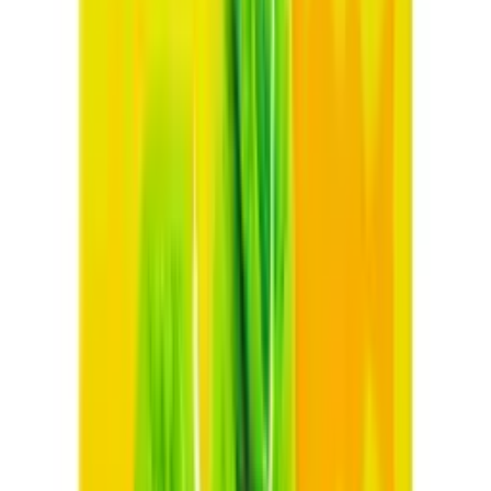
HK$
358
HK$ 358
ล็อกสเตอร์บอสตันเสิร์ฟพร้อมบะหมี่กรอบ
HK$
358
HK$ 358
สาคูมะม่วงส้มโอ
HK$
358
HK$ 358
เซตเมนู C4 (สำหรับ 4 ท่าน)
โดนัททะเลคลุกครีมสลัด
HK$
438
HK$ 438
ซุปกระเพาะปลาทะเลตุ๋นกังป๋วยและเยื่อไผ่