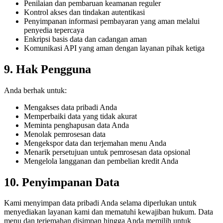
Penilaian dan pembaruan keamanan reguler
Kontrol akses dan tindakan autentikasi
Penyimpanan informasi pembayaran yang aman melalui
penyedia tepercaya
Enkripsi basis data dan cadangan aman
Komunikasi API yang aman dengan layanan pihak ketiga
9. Hak Pengguna
Anda berhak untuk:
Mengakses data pribadi Anda
Memperbaiki data yang tidak akurat
Meminta penghapusan data Anda
Menolak pemrosesan data
Mengekspor data dan terjemahan menu Anda
Menarik persetujuan untuk pemrosesan data opsional
Mengelola langganan dan pembelian kredit Anda
10. Penyimpanan Data
Kami menyimpan data pribadi Anda selama diperlukan untuk
menyediakan layanan kami dan mematuhi kewajiban hukum. Data
menu dan terjemahan disimpan hingga Anda memilih untuk